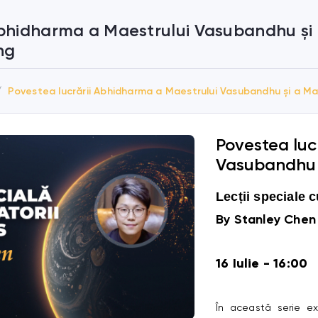
Abhidharma a Maestrului Vasubandhu și
ng
Povestea lucrării Abhidharma a Maestrului Vasubandhu și a M
Povestea luc
Vasubandhu 
Lecții speciale 
By Stanley Chen
16 Iulie - 16:00
În această serie ex