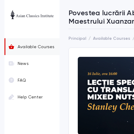
Povestea lucrării 
Maestrului Xuanza
Principal
Available Courses
Available Courses
News
FAQ
Help Center