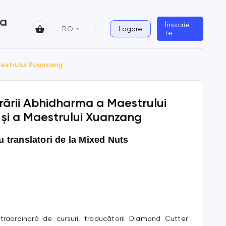
 a
Însscrie-
RO
Logare
te
aestrului Xuanzang
rării Abhidharma a Maestrului
și a Maestrului Xuanzang
cu translatori de la Mixed Nuts
traordinară de cursuri, traducătorii Diamond Cutter