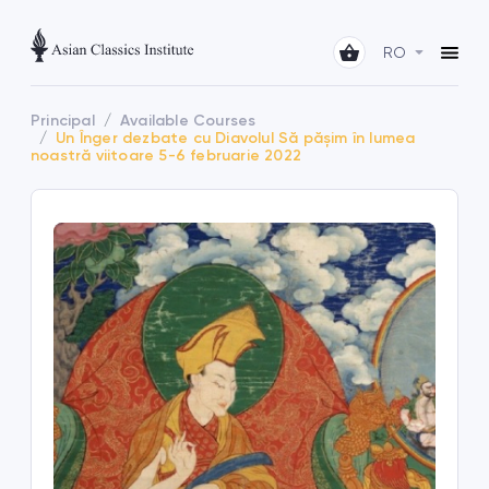
RO
Principal
Available Courses
Un Înger dezbate cu Diavolul Să pășim în lumea
noastră viitoare 5-6 februarie 2022